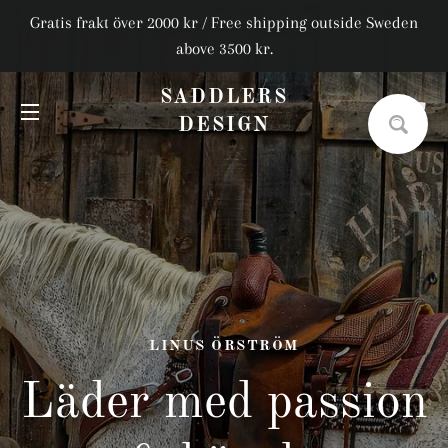
Gratis frakt över 2000 kr / Free shipping outside Sweden
above 3500 kr.
SADDLERS
V
DESIGN
SIDNAVIGERING
LINUS ÖRSTRÖM
Läder med passion